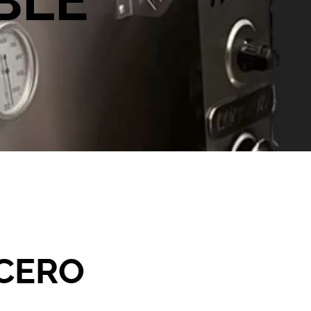
BLE
ACERO