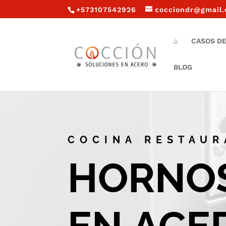
+573107542926
cocciondr@gmail
⌂
CASOS DE
BLOG
COCINA RESTAUR
HORNOS