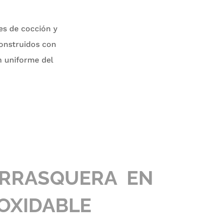
es de cocción y
construidos con
ón uniforme del
RRASQUERA EN
OXIDABLE